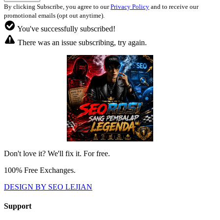
By clicking Subscribe, you agree to our
Privacy Policy
and to receive our
promotional emails (opt out anytime).
You've successfully subscribed!
There was an issue subscribing, try again.
Don't love it? We'll fix it. For free.
100% Free Exchanges.
DESIGN BY SEO LEJIAN
Support