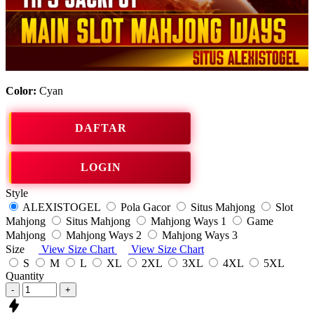
Color:
Cyan
DAFTAR
LOGIN
Style
ALEXISTOGEL
Pola Gacor
Situs Mahjong
Slot
Mahjong
Situs Mahjong
Mahjong Ways 1
Game
Mahjong
Mahjong Ways 2
Mahjong Ways 3
Size
View Size Chart
View Size Chart
S
M
L
XL
2XL
3XL
4XL
5XL
Quantity
-
+