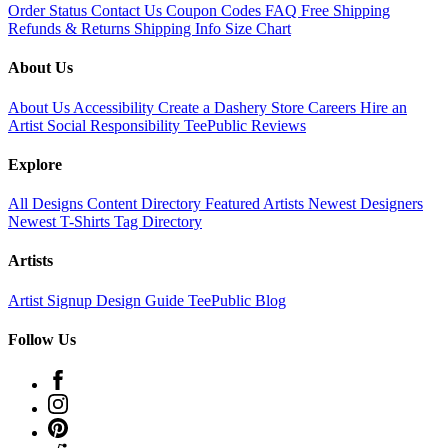
Order Status
Contact Us
Coupon Codes
FAQ
Free Shipping
Refunds & Returns
Shipping Info
Size Chart
About Us
About Us
Accessibility
Create a Dashery Store
Careers
Hire an
Artist
Social Responsibility
TeePublic Reviews
Explore
All Designs
Content Directory
Featured Artists
Newest Designers
Newest T-Shirts
Tag Directory
Artists
Artist Signup
Design Guide
TeePublic Blog
Follow Us