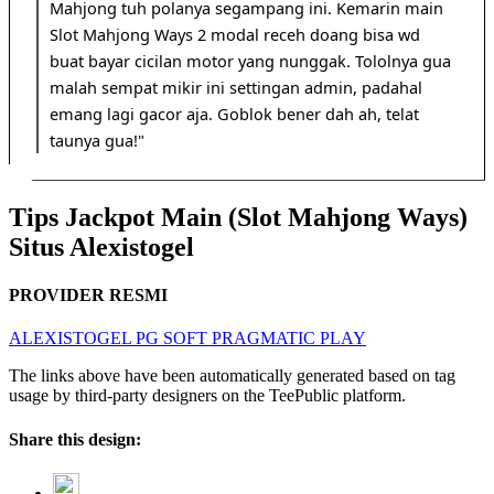
Mahjong tuh polanya segampang ini. Kemarin main
Slot Mahjong Ways 2 modal receh doang bisa wd
buat bayar cicilan motor yang nunggak. Tololnya gua
malah sempat mikir ini settingan admin, padahal
emang lagi gacor aja. Goblok bener dah ah, telat
taunya gua!"
Tips Jackpot Main (Slot Mahjong Ways)
Situs Alexistogel
PROVIDER RESMI
ALEXISTOGEL
PG SOFT
PRAGMATIC PLAY
The links above have been automatically generated based on tag
usage by third-party designers on the TeePublic platform.
Share this design: