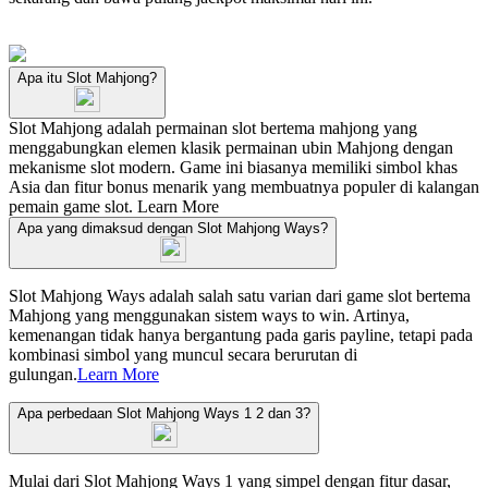
Apa itu Slot Mahjong?
Slot Mahjong adalah permainan slot bertema mahjong yang
menggabungkan elemen klasik permainan ubin Mahjong dengan
mekanisme slot modern. Game ini biasanya memiliki simbol khas
Asia dan fitur bonus menarik yang membuatnya populer di kalangan
pemain game slot.
Learn More
Apa yang dimaksud dengan Slot Mahjong Ways?
Slot Mahjong Ways adalah salah satu varian dari game slot bertema
Mahjong yang menggunakan sistem ways to win. Artinya,
kemenangan tidak hanya bergantung pada garis payline, tetapi pada
kombinasi simbol yang muncul secara berurutan di
gulungan.
Learn More
Apa perbedaan Slot Mahjong Ways 1 2 dan 3?
Mulai dari Slot Mahjong Ways 1 yang simpel dengan fitur dasar,